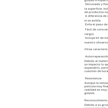
golpes e impact
 Siliconado y f
la superficie, in
de productos no
 A diferencia d
ni se astilla.
 Evita el paso de
 Fácil de coloc
cargo).
 Incluye kit de 
nuestro showro
Otras caracteris
 Autorreparació
Debido al materi
un impacto lo qu
expandirlo, perm
cuestión de hora
 Resistencia
Aunque la sensac
película muy fin
realidad es muy d
golpes.
Reconocimiento 
Debido a su gros