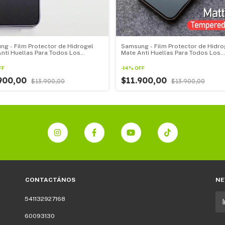
g - Film Protector de Hidrogel
Samsung - Film Protector de Hidro
nti Huellas Para Todos Los
Mate Anti Huellas Para Todos Los
ng Linea F
Samsung linea Note
FF
-
14
%
OFF
.900,00
$11.900,00
$13.900,00
$13.900,00
CONTACTÁNOS
NE
541132927168
60093130