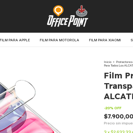
FILM PARA APPLE
FILM PARA MOTOROLA
FILM PARA XIAOMI
S
Inicio
>
Protectores 
Para Todos Los ALCA
Film P
Transp
ALCAT
-
20
%
OFF
$7.900,0
Precio sin impu
3
x
$2.633,33