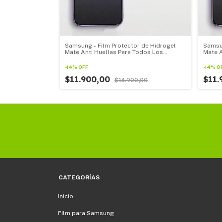
r de Hidrogel
Samsung - Film Protector de Hidrogel
Samsun
s Los Samsung
Mate Anti Huellas Para Todos Los
Mate A
Samsung linea S
Samsu
-
14
%
OFF
-
14
%
O
$11.900,00
$11
0
$13.900,00
CATEGORÍAS
Inicio
Film para Samsung