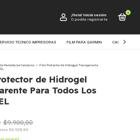
0
¡Hola!
Iniciá sesión
O podés registrarte
ERVICIO TECNICO IMPRESORAS
FILM PARA GARMIN
CARGADORES
de Pantalla de Celulares
>
Film Protector de Hidrogel Transparente
TEL
rotector de Hidrogel
arente Para Todos Los
EL
0
$9.900,00
estos
$6.528,93
sin interés