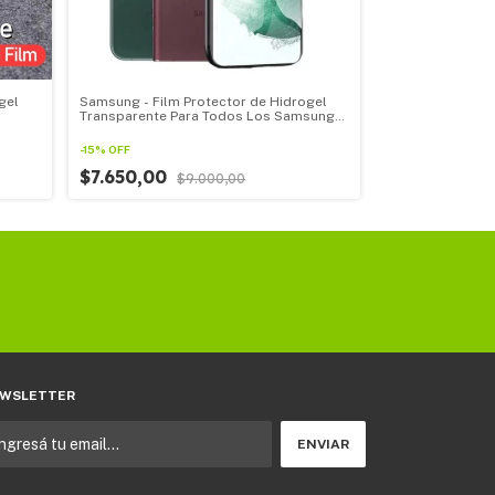
gel
Samsung - Film Protector de Hidrogel
Samsung - Film 
Transparente Para Todos Los Samsung
Transparente P
linea Note
Linea A
-
15
%
OFF
-
15
%
OFF
$7.650,00
$9.000,00
$7.650,00
$
WSLETTER