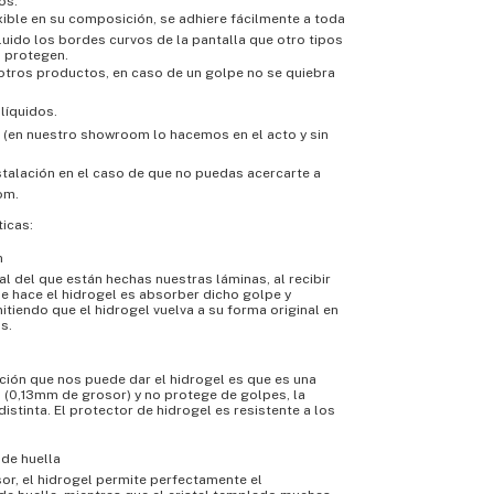
os.
lexible en su composición, se adhiere fácilmente a toda
cluido los bordes curvos de la pantalla que otro tipos
 protegen.
e otros productos, en caso de un golpe no se quiebra
 líquidos.
ar (en nuestro showroom lo hacemos en el acto y sin
instalación en el caso de que no puedas acercarte a
om.
ticas:
n
al del que están hechas nuestras láminas, al recibir
e hace el hidrogel es absorber dicho golpe y
itiendo que el hidrogel vuelva a su forma original en
s.
ión que nos puede dar el hidrogel es que es una
a (0,13mm de grosor) y no protege de golpes, la
istinta. El protector de hidrogel es resistente a los
de huella
or, el hidrogel permite perfectamente el