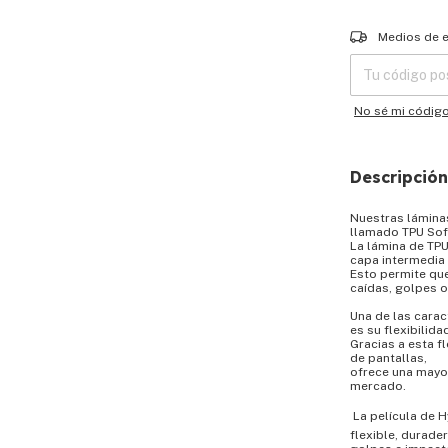
Entregas para el
Medios de 
No sé mi códig
Descripción
Nuestras lámina
llamado TPU Sof
La lámina de TPU
capa intermedia
Esto permite que
caídas, golpes 
Una de las carac
es su flexibilida
Gracias a esta f
de pantallas,
ofrece una mayor
mercado.
 La película de
flexible, durade