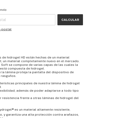
 CP:
CAMBIAR CP
envío
CALCULAR
o postal
s de hidrogel HD están hechas de un material
t, un material completamente nuevo en el mercado.
 Soft se compone de varias capas de las cuales la
 está compuesta de hidrogel.
 la lámina proteja la pantalla del dispositivo de
o rasguños.
terísticas principales de nuestra lámina de hidrogel
d.
lexibilidad, además de poder adaptarse a todo tipo
 resistencia frente a otras láminas de hidrogel del
 Hydrogel® es un material altamente resistente,
ro, y garantiza una alta protección contra arañazos,