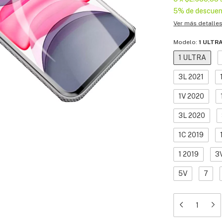
5% de descuen
Ver más detalle
Modelo:
1 ULTR
1 ULTRA
3L 2021
1V 2020
3L 2020
1C 2019
1 2019
3
5V
7