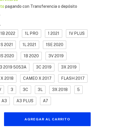
to
pagando con Transferencia o depósito
s
A
1B 2022
1L PRO
1 2021
1V PLUS
1S 2021
1L 2021
1SE 2020
1S 2020
1B 2020
3V 2019
3 2019 5053A
3C 2019
3X 2019
1X 2018
CAMEO X 2017
FLASH 2017
V
3
3C
3L
3X 2018
5
A3
A3 PLUS
A7