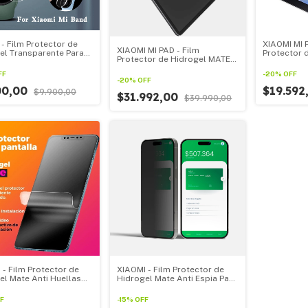
 - Film Protector de
XIAOMI MI P
XIAOMI MI PAD - Film
el Transparente Para
Protector 
Protector de Hidrogel MATE
Los Smartwatch
TRANSPARE
Para Todas Las tablets
 Mi pack por 3u
Las tablet
FF
-
20
%
OFF
XIAOMI MI PAD
-
20
%
OFF
00,00
$19.592
$9.900,00
$31.992,00
$39.990,00
 - Film Protector de
XIAOMI - Film Protector de
el Mate Anti Huellas
Hidrogel Mate Anti Espia Para
odos Los XIAOMI
Todos Los XIAOMI
F
-
15
%
OFF