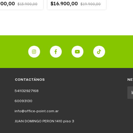
900,00
$16.900,00
$13.900,00
$19.900,00
CONTACTÁNOS
NE
541132927168
60093130
info@office-point.com.ar
JUAN DOMINGO PERON 1410 piso 3