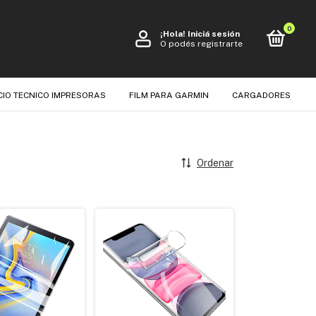
0
¡Hola!
Iniciá sesión
O podés registrarte
CIO TECNICO IMPRESORAS
FILM PARA GARMIN
CARGADORES
Ordenar