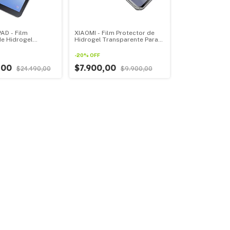
AD - Film
XIAOMI - Film Protector de
de Hidrogel
Hidrogel Transparente Para
NTE Para Todas
Todos Los XIAOMI
s XIAOMI MI PAD
-
20
%
OFF
,00
$7.900,00
$24.490,00
$9.900,00