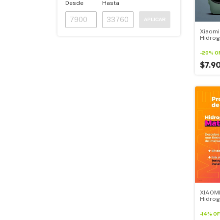
Desde
Hasta
APLICAR
Xiaomi
Hidrog
Todos 
Xiaomi
-
20
%
O
$7.9
XIAOMI
Hidrog
Para T
-
14
%
OF