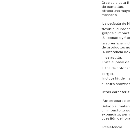
Gracias a esta f
de pantallas,
ofrece una mayor
mercado.
 La película de
flexible, durade
golpes e impact
 Siliconado y f
la superficie, in
de productos no
 A diferencia d
ni se astilla.
 Evita el paso de
 Fácil de coloc
cargo).
 Incluye kit de 
nuestro showro
Otras caracteris
 Autorreparació
Debido al materi
un impacto lo qu
expandirlo, perm
cuestión de hora
 Resistencia