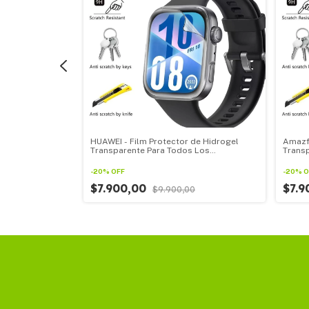
r de Hidrogel
HUAWEI - Film Protector de Hidrogel
Amazfi
 Los
Transparente Para Todos Los
Trans
ck por 3u
Smartwatch HUAWEI pack por 3u
Smart
-
20
%
OFF
-
20
%
O
$7.900,00
$7.
0
$9.900,00