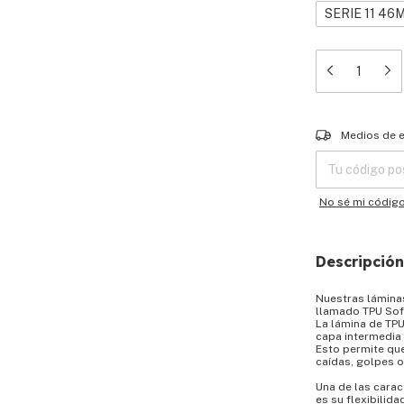
SERIE 11 46
Entregas para el
Medios de 
No sé mi códig
Descripción
Nuestras lámina
llamado TPU Sof
La lámina de TPU
capa intermedia
Esto permite que
caídas, golpes 
Una de las carac
es su flexibilida