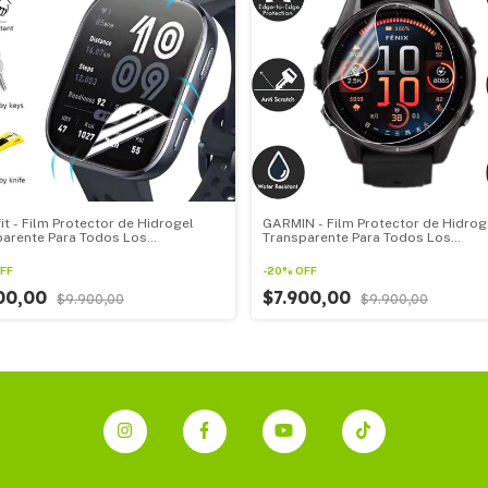
t - Film Protector de Hidrogel
GARMIN - Film Protector de Hidrog
parente Para Todos Los
Transparente Para Todos Los
watch Amazfit pack por 3u
Smartwatch GARMIN pack por 3u
FF
-
20
%
OFF
900,00
$7.900,00
$9.900,00
$9.900,00