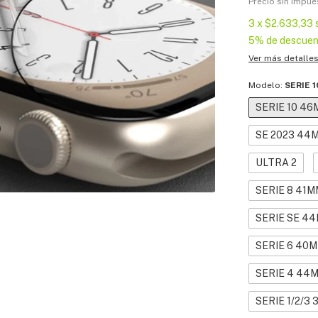
Precio sin impu
3
x
$2.633,33
5% de descuen
Ver más detalle
Modelo:
SERIE 
SERIE 10 4
SE 2023 44
ULTRA 2
SERIE 8 41M
SERIE SE 4
SERIE 6 40
SERIE 4 44
SERIE 1/2/3