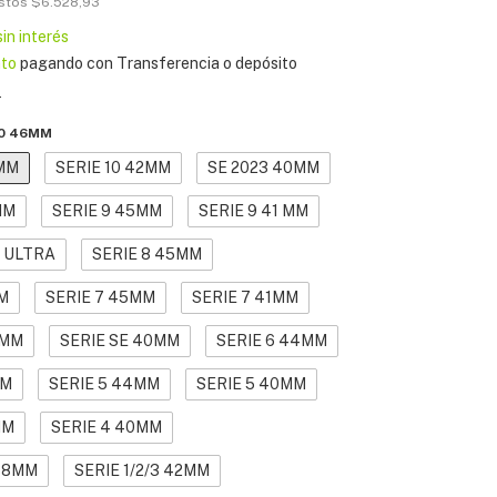
estos
$6.528,93
sin interés
to
pagando con Transferencia o depósito
s
10 46MM
6MM
SERIE 10 42MM
SE 2023 40MM
MM
SERIE 9 45MM
SERIE 9 41 MM
ULTRA
SERIE 8 45MM
M
SERIE 7 45MM
SERIE 7 41MM
4MM
SERIE SE 40MM
SERIE 6 44MM
MM
SERIE 5 44MM
SERIE 5 40MM
MM
SERIE 4 40MM
 38MM
SERIE 1/2/3 42MM