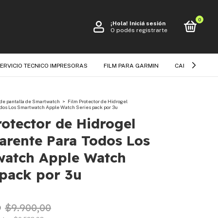
0
¡Hola!
Iniciá sesión
O podés registrarte
ERVICIO TECNICO IMPRESORAS
FILM PARA GARMIN
CARGADORES
 de pantalla de Smartwatch
>
Film Protector de Hidrogel
odos Los Smartwatch Apple Watch Series pack por 3u
rotector de Hidrogel
arente Para Todos Los
atch Apple Watch
 pack por 3u
0
$9.900,00