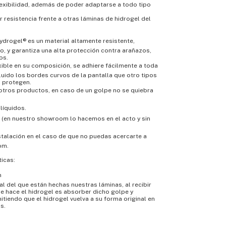
lexibilidad, además de poder adaptarse a todo tipo
 resistencia frente a otras láminas de hidrogel del
 Hydrogel® es un material altamente resistente,
ro, y garantiza una alta protección contra arañazos,
os.
lexible en su composición, se adhiere fácilmente a toda
cluido los bordes curvos de la pantalla que otro tipos
 protegen.
e otros productos, en caso de un golpe no se quiebra
 líquidos.
ar (en nuestro showroom lo hacemos en el acto y sin
instalación en el caso de que no puedas acercarte a
om.
ticas:
n
al del que están hechas nuestras láminas, al recibir
e hace el hidrogel es absorber dicho golpe y
itiendo que el hidrogel vuelva a su forma original en
s.