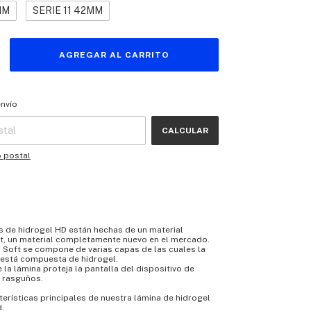
MM
SERIE 11 42MM
 CP:
CAMBIAR CP
envío
CALCULAR
o postal
s de hidrogel HD están hechas de un material
t, un material completamente nuevo en el mercado.
 Soft se compone de varias capas de las cuales la
 está compuesta de hidrogel.
 la lámina proteja la pantalla del dispositivo de
o rasguños.
terísticas principales de nuestra lámina de hidrogel
d.