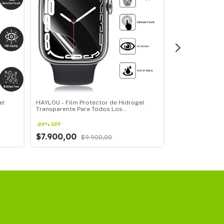
el
HAYLOU - Film Protector de Hidrogel
Xiaomi - Film Pr
Transparente Para Todos Los
Transparente Pa
Smartwatch HAYLOU pack por 3u
Smartwatch Xiao
-
20
%
OFF
-
20
%
OFF
$7.900,00
$9.900,00
$7.900,00
$