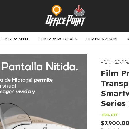
FILM PARA APPLE
FILM PARA MOTOROLA
FILM PARA XIAOMI
S
Inicio
>
Protectores
Transparente Para T
Film P
Transp
Smartw
Series
-
20
%
OFF
$7.900,0