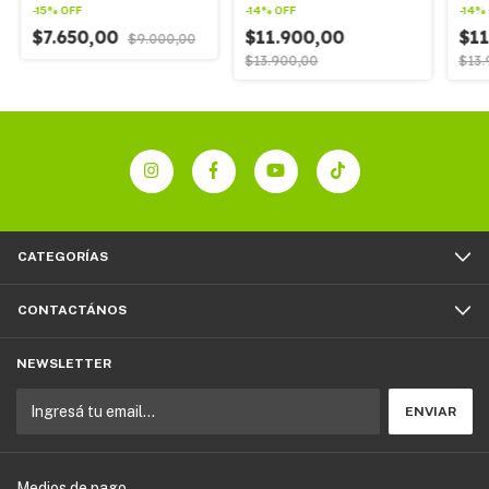
Linea F
Samsung linea Z
Sams
-
15
%
OFF
-
14
%
OFF
-
14
%
$7.650,00
$11.900,00
$11
$9.000,00
$13.900,00
$13.
CATEGORÍAS
CONTACTÁNOS
NEWSLETTER
Medios de pago