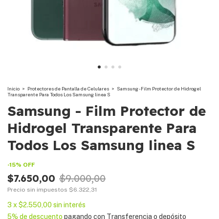
Inicio
>
Protectores de Pantalla de Celulares
>
Samsung - Film Protector de Hidrogel
Transparente Para Todos Los Samsung linea S
Samsung - Film Protector de
Hidrogel Transparente Para
Todos Los Samsung linea S
-
15
%
OFF
$7.650,00
$9.000,00
Precio sin impuestos
$6.322,31
3
x
$2.550,00
sin interés
5% de descuento
pagando con Transferencia o depósito