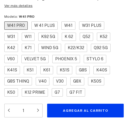
Ver más detalles
Modelo:
W41 PRO
W41 PRO
W 41 PLUS
W41
W31 PLUS
W31
W11
K92 5G
K 62
Q52
K52
K42
K71
WIND 5G
K22/K32
Q92 5G
V60
VELVET 5G
PHOENIX 5
STYLO 6
K41S
K51
K61
K51S
G8S
K40S
G8S THINQ
V40
V30
G8X
K50S
K50
K12 PRIME
G7
G7 FIT