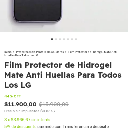
Inicio
>
Protectores de Pantalla de Celulares
>
Film Protector de Hidrogel Mate Anti
Huellas Para Todos Los LG
Film Protector de Hidrogel
Mate Anti Huellas Para Todos
Los LG
-
14
%
OFF
$11.900,00
$13.900,00
Precio sin impuestos
$9.834,71
3
x
$3.966,67
sin interés
5% de descuento
pagando con Transferencia o depósito