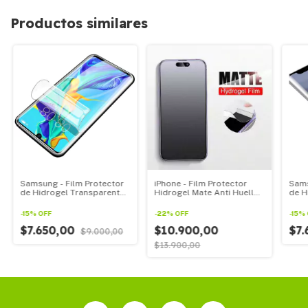
Productos similares
Samsung - Film Protector
iPhone - Film Protector
Sams
de Hidrogel Transparente
Hidrogel Mate Anti Huellas
de H
Para Todos Los Samsung
Para Todos Los iPhone
Para
Linea A
line
-
15
%
OFF
-
22
%
OFF
-
15
%
$7.650,00
$10.900,00
$7
$9.000,00
$13.900,00