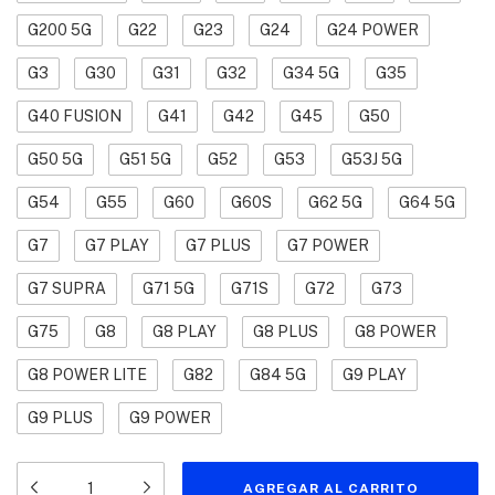
G200 5G
G22
G23
G24
G24 POWER
G3
G30
G31
G32
G34 5G
G35
G40 FUSION
G41
G42
G45
G50
G50 5G
G51 5G
G52
G53
G53J 5G
G54
G55
G60
G60S
G62 5G
G64 5G
G7
G7 PLAY
G7 PLUS
G7 POWER
G7 SUPRA
G71 5G
G71S
G72
G73
G75
G8
G8 PLAY
G8 PLUS
G8 POWER
G8 POWER LITE
G82
G84 5G
G9 PLAY
G9 PLUS
G9 POWER