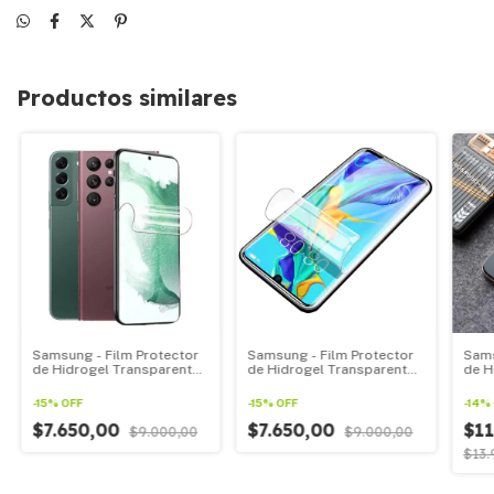
Productos similares
Samsung - Film Protector
Samsung - Film Protector
Sams
de Hidrogel Transparente
de Hidrogel Transparente
de H
Para Todos Los Samsung
Para Todos Los Samsung
Huel
linea S
Linea A
Sams
-
15
%
OFF
-
15
%
OFF
-
14
%
$7.650,00
$7.650,00
$11
$9.000,00
$9.000,00
$13.