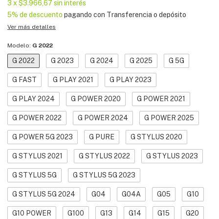
3
x
$3.966,67
sin interés
5% de descuento
pagando con Transferencia o depósito
Ver más detalles
Modelo:
G 2022
G 2022
G 2023
G 2024
G 2025
G 5G
G FAST
G PLAY 2021
G PLAY 2023
G PLAY 2024
G POWER 2020
G POWER 2021
G POWER 2022
G POWER 2024
G POWER 2025
G POWER 5G 2023
G PURE
G STYLUS 2020
G STYLUS 2021
G STYLUS 2022
G STYLUS 2023
G STYLUS 5G
G STYLUS 5G 2023
G STYLUS 5G 2024
G04
G04A
G05
G10
G10 POWER
G100
G13
G14
G15
G20